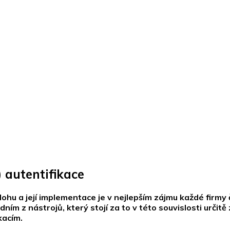
 autentifikace
ohu a její implementace je v nejlepším zájmu každé firmy č
ním z nástrojů, který stojí za to v této souvislosti určit
kacím.