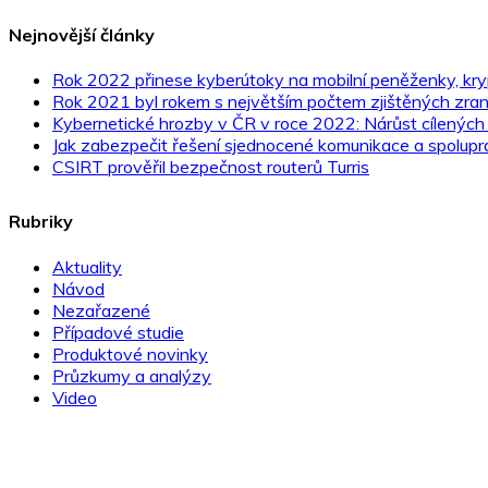
Nejnovější články
Rok 2022 přinese kyberútoky na mobilní peněženky, kr
Rok 2021 byl rokem s největším počtem zjištěných zrani
Kybernetické hrozby v ČR v roce 2022: Nárůst cílených
Jak zabezpečit řešení sjednocené komunikace a spolupr
CSIRT prověřil bezpečnost routerů Turris
Rubriky
Aktuality
Návod
Nezařazené
Případové studie
Produktové novinky
Průzkumy a analýzy
Video