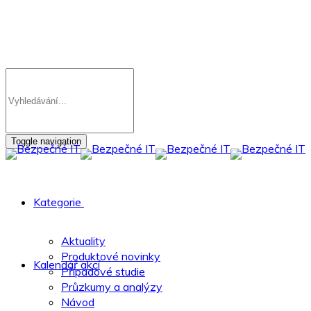
Toggle navigation
Kategorie
Aktuality
Produktové novinky
Kalendář akcí
Případové studie
Průzkumy a analýzy
Návod