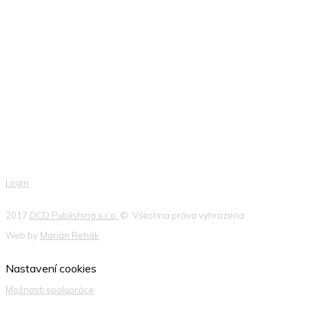
Novinky ze světa IT bezpečnosti přímo do e-mailu!
přihlásit >
Login
2017
DCD Publishing s.r.o.
© Všechna práva vyhrazena
Web by
Marián Rehák
.
Nastavení cookies
Možnosti spolupráce