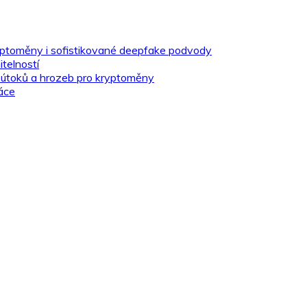
yptoměny i sofistikované deepfake podvody
telností
 útoků a hrozeb pro kryptoměny
áce