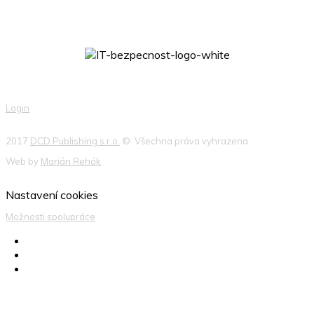
Login
2017
DCD Publishing s.r.o.
© Všechna práva vyhrazena
Web by
Marián Rehák
.
Nastavení cookies
Možnosti spolupráce
Produktové novinky, případové studie, aktuality