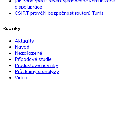
Jak zabezpečit řešení sjednocené komunikace
a spolupráce
CSIRT prověřil bezpečnost routerů Turris
Rubriky
Aktuality
Návod
Nezařazené
Případové studie
Produktové novinky
Průzkumy a analýzy
Video
Novinky ze světa IT bezpečnosti přímo do e-mailu!
přihlásit >