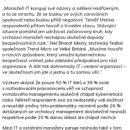
„Manažeři IT korigují své názory a sdělení nadřízeným,
a to ze strachu, že se budou ve svých varováních
opakovat nebo budou příliš negativní. Téměř třetina
respondentů přitom hovoří o trvalém stavu. Stávající
situace pomáhá jen udržovat začarovaný kruh, kdy
vrcholoví manažeři nechápou skutečné dopady
bezpečnostních rizik,“
řekl Bharat Mistry, technický ředitel
společnosti Trend Micro ve Velké Británii.
„Musíme hovořit
o rizicích způsobem, který umožní kybernetickou
bezpečnost vnímat jako základní předpoklad pro růst
organizace. A dát tak dohromady IT i vedení organizací –
ve skutečnosti jim jde o jednu a tu samou věc.
”
Výzkum ukázal, že pouze 50 % IT lídrů a 38 % osob
s rozhodovacími pravomocemi věří ve schopnost
vrcholového managementu skutečně chápat kybernetická
rizika. Někteří respondenti sice za nedostatky vidí složitost
a neustálé změny této problematiky, nicméně podle 26 %
dotázaných se vrcholový management dostatečně nesnaží,
respektive podle 20 % danou oblast ani chápat nechce.
Mezi IT a ostatními manažery panuje neshoda také v tom,