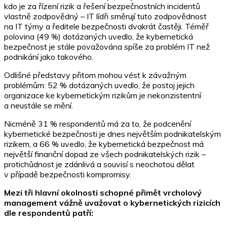
kdo je za řízení rizik a řešení bezpečnostních incidentů
vlastně zodpovědný – IT lídři směrují tuto zodpovědnost
na IT týmy a ředitele bezpečnosti dvakrát častěji. Téměř
polovina (49 %) dotázaných uvedlo, že kybernetická
bezpečnost je stále považována spíše za problém IT než
podnikání jako takového.
Odlišné představy přitom mohou vést k závažným
problémům: 52 % dotázaných uvedlo, že postoj jejich
organizace ke kybernetickým rizikům je nekonzistentní
a neustále se mění.
Nicméně 31 % respondentů má za to, že podcenění
kybernetické bezpečnosti je dnes největším podnikatelským
rizikem, a 66 % uvedlo, že kybernetická bezpečnost má
největší finanční dopad ze všech podnikatelských rizik –
protichůdnost je zdánlivá a souvisí s neochotou dělat
v případě bezpečnosti kompromisy.
Mezi tři hlavní okolnosti schopné přimět vrcholový
management vážně uvažovat o kybernetických rizicích
dle respondentů patří: