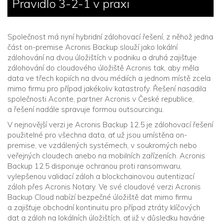
Pravidlo 3-2-1 v praxi
Společnost má nyní hybridní zálohovací řešení, z něhož jedna
část on-premise Acronis Backup slouží jako lokální
zálohování na dvou úložištích v podniku a druhá zajišťuje
zálohování do cloudového úložiště Acronis tak, aby měla
data ve třech kopiích na dvou médiích a jednom místě zcela
mimo firmu pro případ jakékoliv katastrofy. Řešení nasadila
společnosti Aconte, partner Acronis v České republice,
a řešení nadále spravuje formou outsourcingu.
V nejnovější verzi je Acronis Backup 12.5 je zálohovací řešení
použitelné pro všechna data, ať už jsou umístěna on-
premise, ve vzdálených systémech, v soukromých nebo
veřejných cloudech anebo na mobilních zařízeních. Acronis
Backup 12.5 disponuje ochranou proti ransomwaru,
vylepšenou validací záloh a blockchainovou autentizací
záloh přes Acronis Notary. Ve své cloudové verzi Acronis
Backup Cloud nabízí bezpečné úložiště dat mimo firmu
a zajišťuje obchodní kontinuitu pro případ ztráty klíčových
dat a záloh na lokálních úložištích, ať již v důsledku havárie