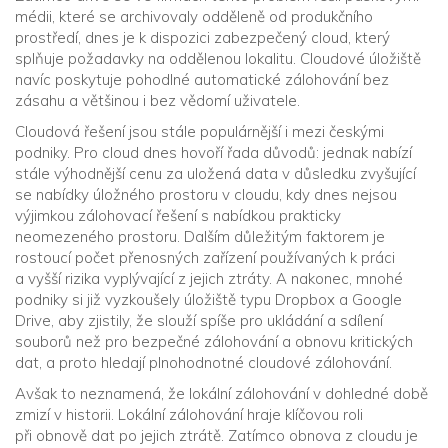
médii, které se archivovaly odděleně od produkčního
prostředí, dnes je k dispozici zabezpečený cloud, který
splňuje požadavky na oddělenou lokalitu. Cloudové úložiště
navíc poskytuje pohodlné automatické zálohování bez
zásahu a většinou i bez vědomí uživatele.
Cloudová řešení jsou stále populárnější i mezi českými
podniky. Pro cloud dnes hovoří řada důvodů: jednak nabízí
stále výhodnější cenu za uložená data v důsledku zvyšující
se nabídky úložného prostoru v cloudu, kdy dnes nejsou
výjimkou zálohovací řešení s nabídkou prakticky
neomezeného prostoru. Dalším důležitým faktorem je
rostoucí počet přenosných zařízení používaných k práci
a vyšší rizika vyplývající z jejich ztráty. A nakonec, mnohé
podniky si již vyzkoušely úložiště typu Dropbox a Google
Drive, aby zjistily, že slouží spíše pro ukládání a sdílení
souborů než pro bezpečné zálohování a obnovu kritických
dat, a proto hledají plnohodnotné cloudové zálohování.
Avšak to neznamená, že lokální zálohování v dohledné době
zmizí v historii. Lokální zálohování hraje klíčovou roli
při obnově dat po jejich ztrátě. Zatímco obnova z cloudu je