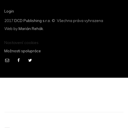
Login
2017
DCD Publishing s.r.o.
© Všechna práva vyhrazena
Web by
Marián Rehák
.
Nastavení cookies
Možnosti spolupráce
Produktové novinky, případové studie,
aktuality a návody ze světa IT
bezpečnosti přímo do e-mailu!