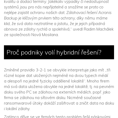
kvalitu a dodací termíny. Jakékoliv výpadky či nedostupnost
systémů jsou pro nás nepřijatelné a snažíme se proto co
nejlépe zajistit ochranu našich dat. Zálohovací řešení Acronis
Backup je klíčovým prvkem této ochrany, díky němu máme
klid, že svá data neztratíme a jistotu, že je jejich případná
obnova ze zálohy rychlá a spolehlivá,
“ uvedl Radim Machálek
ze společnosti Nová Mosilana.
Proč podniky volí hybridní řešení?
Zmíněné pravidlo 3-2-1 se obvykle interpretuje jako mít „tři
různé kopie dat uložených nejméně na dvou typech médií
a alespoň na jedné fyzicky oddělené lokalitě“. Mnoho firem
má svá data uložena obvykle na jedné lokalitě, tj. na pevném
disku svého PC se zálohou na externích médiích, popř. jako
firma se zálohou na síťovém disku. Nicméně současné
ransomwarové útoky dokáží zašifrovat a zničit data na disku
i lokální zálohy.
Zatímco dříve se ve firmách tento problém řešil páskovými