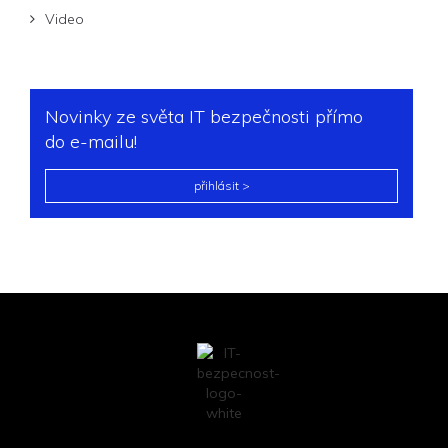
Video
Novinky ze světa IT bezpečnosti přímo
do e-mailu!
přihlásit >