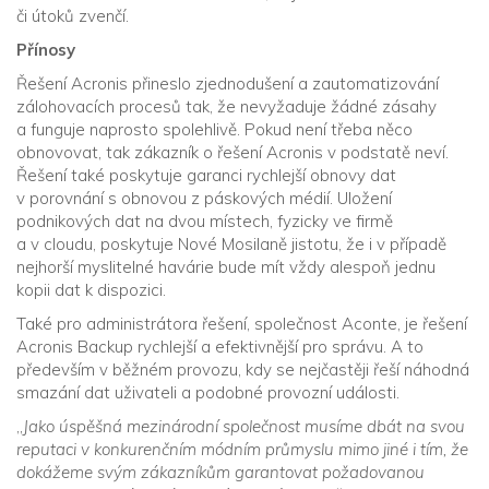
či útoků zvenčí.
Přínosy
Řešení Acronis přineslo zjednodušení a zautomatizování
zálohovacích procesů tak, že nevyžaduje žádné zásahy
a funguje naprosto spolehlivě. Pokud není třeba něco
obnovovat, tak zákazník o řešení Acronis v podstatě neví.
Řešení také poskytuje garanci rychlejší obnovy dat
v porovnání s obnovou z páskových médií. Uložení
podnikových dat na dvou místech, fyzicky ve firmě
a v cloudu, poskytuje Nové Mosilaně jistotu, že i v případě
nejhorší myslitelné havárie bude mít vždy alespoň jednu
kopii dat k dispozici.
Také pro administrátora řešení, společnost Aconte, je řešení
Acronis Backup rychlejší a efektivnější pro správu. A to
především v běžném provozu, kdy se nejčastěji řeší náhodná
smazání dat uživateli a podobné provozní události.
„
Jako úspěšná mezinárodní společnost musíme dbát na svou
reputaci v konkurenčním módním průmyslu mimo jiné i tím, že
dokážeme svým zákazníkům garantovat požadovanou