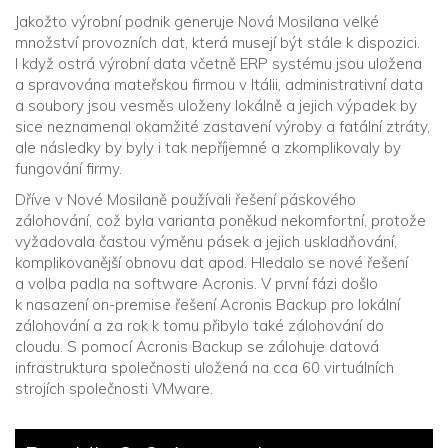
Jakožto výrobní podnik generuje Nová Mosilana velké
množství provozních dat, která musejí být stále k dispozici.
I když ostrá výrobní data včetně ERP systému jsou uložena
a spravována mateřskou firmou v Itálii, administrativní data
a soubory jsou vesměs uloženy lokálně a jejich výpadek by
sice neznamenal okamžité zastavení výroby a fatální ztráty,
ale následky by byly i tak nepříjemné a zkomplikovaly by
fungování firmy.
Dříve v Nové Mosilaně používali řešení páskového
zálohování, což byla varianta poněkud nekomfortní, protože
vyžadovala častou výměnu pásek a jejich uskladňování,
komplikovanější obnovu dat apod. Hledalo se nové řešení
a volba padla na software Acronis. V první fázi došlo
k nasazení on-premise řešení Acronis Backup pro lokální
zálohování a za rok k tomu přibylo také zálohování do
cloudu. S pomocí Acronis Backup se zálohuje datová
infrastruktura společnosti uložená na cca 60 virtuálních
strojích společnosti VMware.