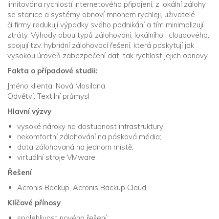
limitována rychlostí internetového připojení, z lokální zálohy
se stanice a systémy obnoví mnohem rychleji, uživatelé
či firmy redukují výpadky svého podnikání a tím minimalizují
ztráty. Výhody obou typů zálohování, lokálního i cloudového,
spojují tzv. hybridní zálohovací řešení, která poskytují jak
vysokou úroveň zabezpečení dat, tak rychlost jejich obnovy.
Fakta o případové studii:
Jméno klienta: Nová Mosilana
Odvětví: Textilní průmysl
Hlavní výzvy
vysoké nároky na dostupnost infrastruktury;
nekomfortní zálohování na pásková média;
data zálohovaná na jednom místě;
virtuální stroje VMware.
Řešení
Acronis Backup, Acronis Backup Cloud
Klíčové přínosy
spolehlivost nového řešení;