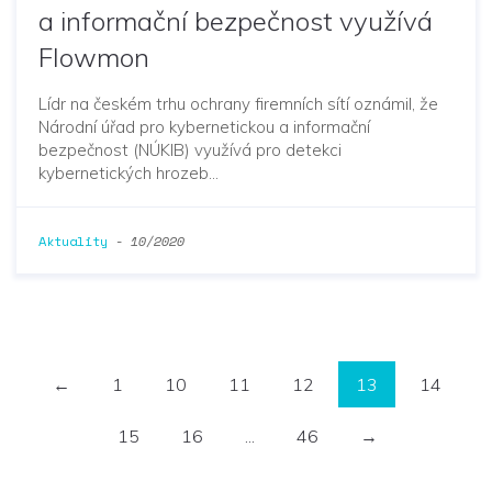
a informační bezpečnost využívá
Flowmon
Lídr na českém trhu ochrany firemních sítí oznámil, že
Národní úřad pro kybernetickou a informační
bezpečnost (NÚKIB) využívá pro detekci
kybernetických hrozeb…
Aktuality
-
10/2020
←
1
10
11
12
13
14
15
16
...
46
→