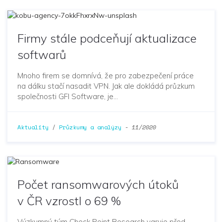
Firmy stále podceňují aktualizace
softwarů
Mnoho firem se domnívá, že pro zabezpečení práce
na dálku stačí nasadit VPN. Jak ale dokládá průzkum
společnosti GFI Software, je…
Aktuality
/
Průzkumy a analýzy
-
11/2020
Počet ransomwarových útoků
v ČR vzrostl o 69 %
Výzkumný tým Check Point Research varuje před