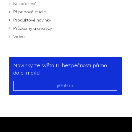
Nezařazené
Případové studie
Produktové novinky
Průzkumy a analýzy
Video
Novinky ze světa IT bezpečnosti přímo
do e-mailu!
přihlásit >