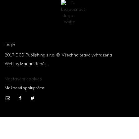
Login
2017
DCD Publishing s.r.o.
© Všechna práva vyhrazena
Web by
Marián Rehák
.
Nastavení cookies
Možnosti spolupráce
Produktové novinky, případové studie,
aktuality a návody ze světa IT