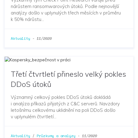
nárůstem ransomwarových útoků. Podle nejnovější
analýzy došlo v uplynulých třech měsících v průměru
k 50% nárůstu…
Aktuality
-
11/2020
Třetí čtvrtletí přineslo velký pokles
DDoS útoků
Významný celkový pokles DDoS útoků dokládá
i analýza příkazů přijatých z C&C serverů. Navzdory
letošnímu celkovému uklidnění na poli DDoS došlo
v uplynulém čtvrtletí…
Aktuality
/
Průzkumy a analýzy
-
11/2020