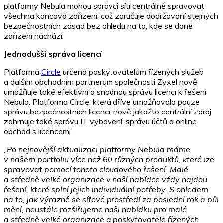
platformy Nebula mohou správci sítí centrálně spravovat
všechna koncová zařízení, což zaručuje dodržování stejných
bezpečnostních zásad bez ohledu na to, kde se dané
zařízení nachází.
Jednodušší správa licencí
Platforma
Circle
určená poskytovatelům řízených služeb
a dalším obchodním partnerům společnosti Zyxel nově
umožňuje také efektivní a snadnou správu licencí k řešení
Nebula. Platforma Circle, která dříve umožňovala pouze
správu bezpečnostních licencí, nově jakožto centrální zdroj
zahrnuje také správu IT vybavení, správu účtů a online
obchod s licencemi.
„Po nejnovější aktualizaci platformy Nebula máme
v našem portfoliu více než 60 různých produktů, které lze
spravovat pomocí tohoto cloudového řešení. Malé
a středně velké organizace v naší nabídce vždy najdou
řešení, které splní jejich individuální potřeby. S ohledem
na to, jak výrazně se síťové prostředí za poslední rok a půl
mění, neustále rozšiřujeme naši nabídku pro malé
a středně velké organizace a poskytovatele řízených