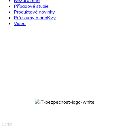
Nezařazené
Případové studie
Produktové novinky
Průzkumy a analýzy
Video
Novinky ze světa IT bezpečnosti přímo do e-mailu!
přihlásit >
Login