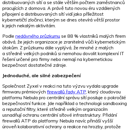
distribuovaných sítí a se stále větším počtem zaměstnanců
pracujících z domova. A právě tuto novou éru vzdálených
připojení a distribuovaných sítí vidí jako příležitost
kybernetičtí zločinci, kterým se dnes otevírá větší prostor
k jejich nekalým aktivitám.
Podle
nedávného průzkumu
se 88 % vlastníků malých firem
obává, že jejich organizace je zranitelná vůči kybernetickým
útokům. Z průzkumu dále vyplývá, že mnohé z malých
a středně velkých podniků si nemohou dovolit komplexní IT
řešení určené pro firmy nebo nemají na kybernetickou
bezpečnost dostatečné zdroje.
Jednoduché, ale silné zabezpečení
Společnost Zyxel v reakci na tuto výzvu vydala upgrade
firmwaru prémiových
firewallů řady ATP
, který cloudovou
platformu Nebula pro centrální správu sítí posiluje o pokročilé
bezpečnostní funkce. Jde například o technologii sandboxing
a reputační filtry, které středně velkým organizacím
usnadňují ochranu centrální síťové infrastruktury. Přidání
firewallů ATP do platformy Nebula navíc přináší vyšší
úroveň kolaborativní ochrany a reakce na hrozby, protože