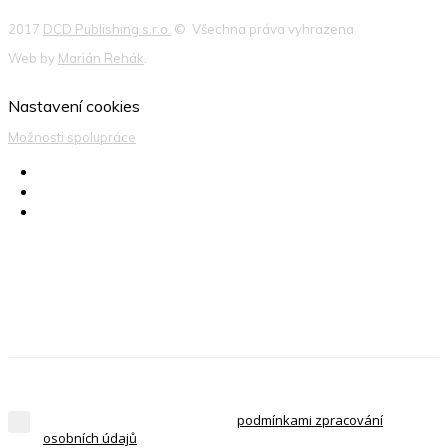
2017
DCD Publishing s.r.o.
© Všechna práva vyhrazena
Web by
Marián Rehák
.
Nastavení cookies
Možnosti spolupráce
Produktové novinky, případové studie, aktuality
a návody ze světa IT bezpečnosti přímo do e-
mailu!
Přečetl/-a jsem si a souhlasím s
podmínkami zpracování
osobních údajů
.