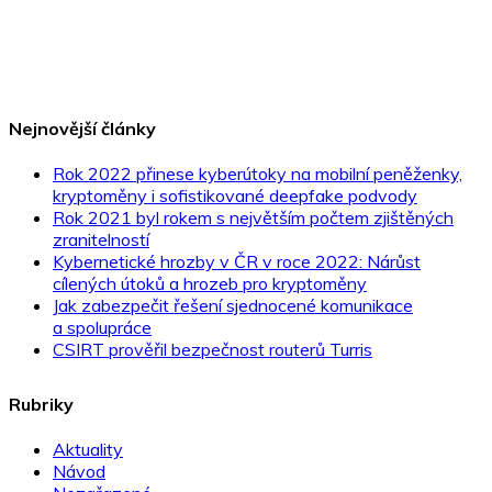
Nejnovější články
Rok 2022 přinese kyberútoky na mobilní peněženky,
kryptoměny i sofistikované deepfake podvody
Rok 2021 byl rokem s největším počtem zjištěných
zranitelností
Kybernetické hrozby v ČR v roce 2022: Nárůst
cílených útoků a hrozeb pro kryptoměny
Jak zabezpečit řešení sjednocené komunikace
a spolupráce
CSIRT prověřil bezpečnost routerů Turris
Rubriky
Aktuality
Návod