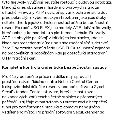
tyto firewally využívají neustále rostoucí cloudovou databázi,
která již dnes obsahuje miliardy malwarových signatur
a hashů. Firewally ATP navíc přispívají k ochraně sítí a dat
před pokročilými kybernetickými hrozbami, jako jsou útoky
nultého dne, k jejichž odhalení nestačí běžná bezpečnostní
řešení. Po řadě USG FLEX jsou modely ATP dalšími firewally,
které nabízejí kompatibilitu s platformou Nebula. Firewally
ATP se obvykle používají v kritických instalacích, kde se
klade bezprecedentní důraz na zabezpečení sítě s detekcí
Zero Day zranitelností a řada USG FLEX se uplatní zejména
na pracovištích a pobočkách, kde je dostačující standardní
UTM filtrační sken.
Kompletní kontrola a identické bezpečnostní zásady
Pro účely bezpečné práce na dálku mají správci IT
prostřednictvím řídicího centra Nebula Control Center
k dispozici další důležité řešení v podobě softwaru Zyxel
SecuExtender. Tento software, který lze instalovat
na koncových zařízeních včetně stolních a přenosných
počítačů, zajišťuje dvoufaktorovou autentizaci a bezpečný
tunel pro zaměstnance pracující z domova nebo jiného
vzdáleného místa. Po přidání softwaru SecuExtender do