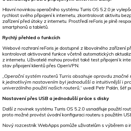
Hlavní novinkou operačního systému Turris OS 5.2.0 je vylepš
rychlost svého připojení k internetu, zkontrolovat aktivitu bezp
zařízení před útoky z internetu. Prostředí reForis je plně res
smartphonů a tabletů.
Rychlý přehled o funkcích
Webové rozhraní reForis je dostupné z libovolného zařízení při
kontrolovat aktivované funkce včetně automatických aktualiz
z internetu. Uživatelé mohou provést také test připojení k int
stav připojení klientů přes OpenVPN.
„
Operační systém
routerů Turris obsahuje opravdu značné m
k jednotlivým nastavením byl jednodušší a intuitivnější i 
univerzálního použití našich routerů,
“ uvedl Petr Palán, šéf pr
Nastavení přes USB a jednodušší práce s disky
Další z novinek systému Turris OS 5.2.0 usnadňuje použití rou
proto možné provést úvodní konfiguraci routeru s použitím USB
Nový rozcestník WebApps pomůže uživatelům s výběrem a ins