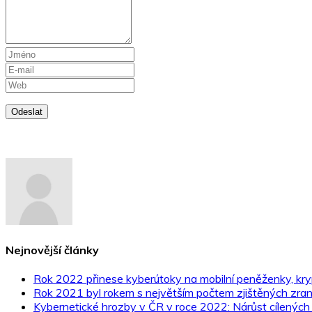
Odeslat
Nejnovější články
Rok 2022 přinese kyberútoky na mobilní peněženky, kr
Rok 2021 byl rokem s největším počtem zjištěných zrani
Kybernetické hrozby v ČR v roce 2022: Nárůst cílených