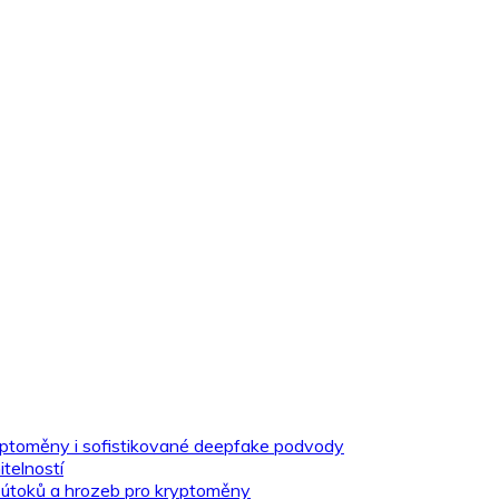
yptoměny i sofistikované deepfake podvody
telností
 útoků a hrozeb pro kryptoměny