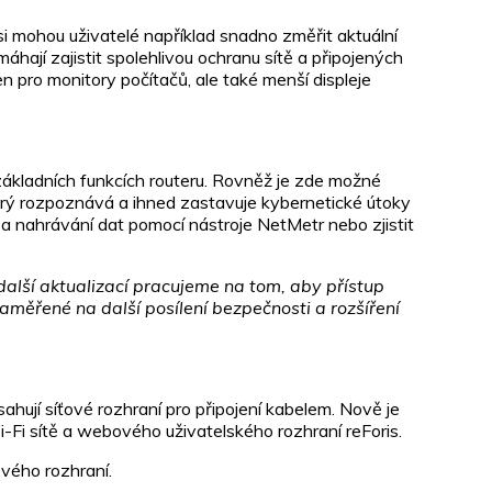
si mohou uživatelé například snadno změřit aktuální
máhají zajistit spolehlivou ochranu sítě a připojených
en pro monitory počítačů, ale také menší displeje
o základních funkcích routeru. Rovněž je zde možné
erý rozpoznává a ihned zastavuje kybernetické útoky
í a nahrávání dat pomocí nástroje NetMetr nebo zjistit
další aktualizací pracujeme na tom, aby přístup
aměřené na další posílení bezpečnosti a rozšíření
ahují síťové rozhraní pro připojení kabelem. Nově je
-Fi sítě a webového uživatelského rozhraní reForis.
vého rozhraní.