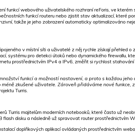
ení funkcí webového uživatelského rozhraní reForis, ve kterém 
ečnostních funkcí routeru nebo zjistit stav aktualizací, které po
ponzivní, takže je jeho zobrazení automaticky optimalizováno nej
pojeného v místní síti a uživatelé z něj rychle získají přehled 
ací, systému pro detekci útoků nebo dynamického firewallu, kt
ernetu prostřednictvím IPv4 a IPv6, změřit si rychlost stahován
nožství funkcí a možností nastavení, a proto s každou jeho 
pro méně zkušené uživatele. Zároveň přidáváme nové funkce, z
ojektu Turris.
terů Turris majitelům moderních notebooků, které často už neobs
 flash disku a následně už spravovat router prostřednictvím Wi
talací doplňkových aplikací ovládaných prostřednictvím webo