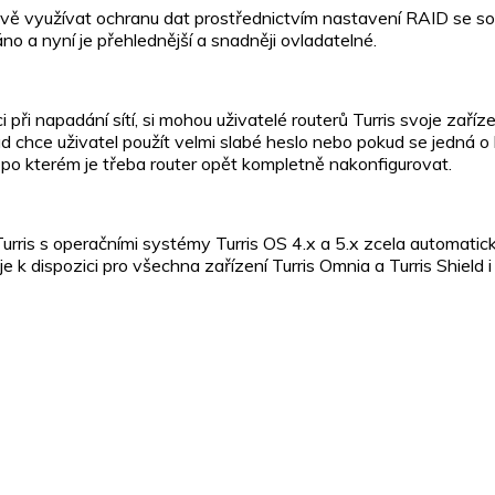
 nově využívat ochranu dat prostřednictvím nastavení RAID se 
no a nyní je přehlednější a snadněji ovladatelné.
ci při napadání sítí, si mohou uživatelé routerů Turris svoje z
d chce uživatel použít velmi slabé heslo nebo pokud se jedná o 
 po kterém je třeba router opět kompletně nakonfigurovat.
rris s operačními systémy Turris OS 4.x a 5.x zcela automaticky
e k dispozici pro všechna zařízení Turris Omnia a Turris Shield i