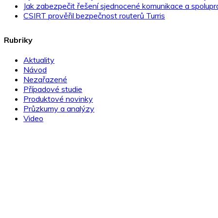
Jak zabezpečit řešení sjednocené komunikace a spolupr
CSIRT prověřil bezpečnost routerů Turris
Rubriky
Aktuality
Návod
Nezařazené
Případové studie
Produktové novinky
Průzkumy a analýzy
Video
Novinky ze světa IT bezpečnosti přímo do e-mailu!
přihlásit >