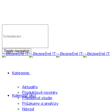
Toggle navigation
Kategorie
Aktuality
Produktové novinky
Kalendář akcí
Případové studie
Průzkumy a analýzy
Návod