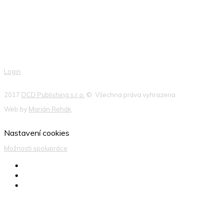
Login
2017
DCD Publishing s.r.o.
© Všechna práva vyhrazena
Web by
Marián Rehák
.
Nastavení cookies
Možnosti spolupráce
Produktové novinky, případové studie, aktuality