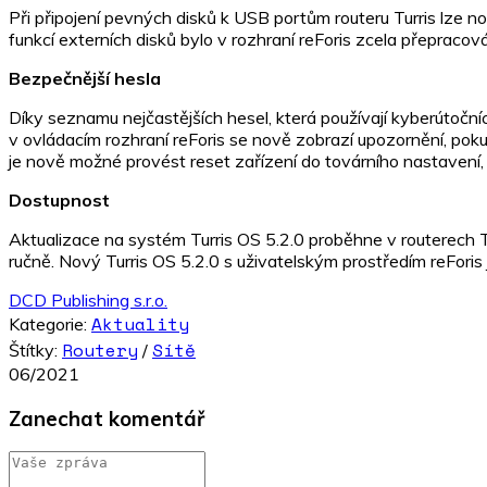
Při připojení pevných disků k USB portům routeru Turris lze
funkcí externích disků bylo v rozhraní reForis zcela přepracová
Bezpečnější hesla
Díky seznamu nejčastějších hesel, která používají kyberútoční
v ovládacím rozhraní reForis se nově zobrazí upozornění, poku
je nově možné provést reset zařízení do továrního nastavení,
Dostupnost
Aktualizace na systém Turris OS 5.2.0 proběhne v routerech Tu
ručně. Nový Turris OS 5.2.0 s uživatelským prostředím reForis j
DCD Publishing s.r.o.
Aktuality
Kategorie:
Routery
Sítě
Štítky:
/
06/2021
Zanechat komentář