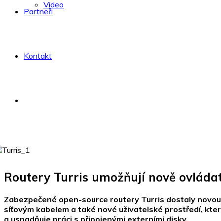
Video
Partneři
Kontakt
Routery Turris umožňují nově ovládat
Zabezpečené open-source routery Turris dostaly novou a
síťovým kabelem a také nové uživatelské prostředí, kter
a usnadňuje práci s připojenými externími disky.