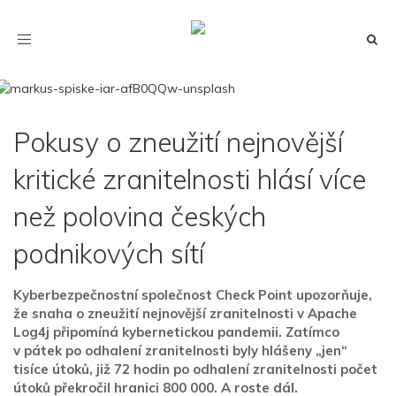
Toggle
navigation
Pokusy o zneužití nejnovější
kritické zranitelnosti hlásí více
než polovina českých
podnikových sítí
Kyberbezpečnostní společnost Check Point upozorňuje,
že snaha o zneužití nejnovější zranitelnosti v Apache
Log4j připomíná kybernetickou pandemii. Zatímco
v pátek po odhalení zranitelnosti byly hlášeny „jen“
tisíce útoků, již 72 hodin po odhalení zranitelnosti počet
útoků překročil hranici 800 000. A roste dál.