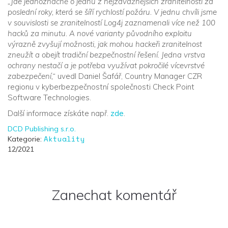
„Jde jednoznačně o jednu z nejzávažnějších zranitelností za
poslední roky, která se šíří rychlostí požáru. V jednu chvíli jsme
v souvislosti se zranitelností Log4j zaznamenali více než 100
hacků za minutu. A nové varianty původního exploitu
výrazně zvyšují možnosti, jak mohou hackeři zranitelnost
zneužít a obejít tradiční bezpečnostní řešení. Jedna vrstva
ochrany nestačí a je potřeba využívat pokročilé vícevrstvé
zabezpečení,“
uvedl Daniel Šafář, Country Manager CZR
regionu v kyberbezpečnostní společnosti Check Point
Software Technologies.
Další informace získáte např.
zde
.
DCD Publishing s.r.o.
Aktuality
Kategorie:
12/2021
Zanechat komentář