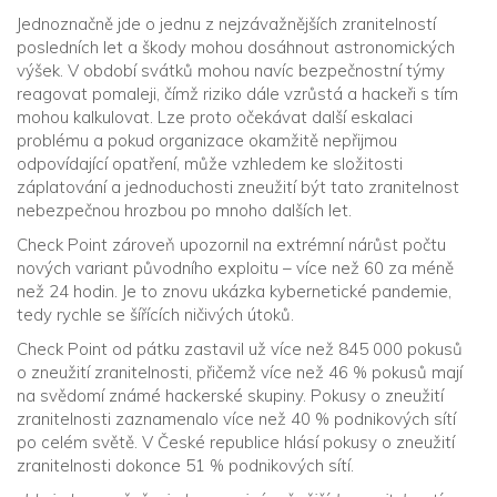
Jednoznačně jde o jednu z nejzávažnějších zranitelností
posledních let a škody mohou dosáhnout astronomických
výšek. V období svátků mohou navíc bezpečnostní týmy
reagovat pomaleji, čímž riziko dále vzrůstá a hackeři s tím
mohou kalkulovat. Lze proto očekávat další eskalaci
problému a pokud organizace okamžitě nepřijmou
odpovídající opatření, může vzhledem ke složitosti
záplatování a jednoduchosti zneužití být tato zranitelnost
nebezpečnou hrozbou po mnoho dalších let.
Check Point zároveň upozornil na extrémní nárůst počtu
nových variant původního exploitu – více než 60 za méně
než 24 hodin. Je to znovu ukázka kybernetické pandemie,
tedy rychle se šířících ničivých útoků.
Check Point od pátku zastavil už více než 845 000 pokusů
o zneužití zranitelnosti, přičemž více než 46 % pokusů mají
na svědomí známé hackerské skupiny. Pokusy o zneužití
zranitelnosti zaznamenalo více než 40 % podnikových sítí
po celém světě. V České republice hlásí pokusy o zneužití
zranitelnosti dokonce 51 % podnikových sítí.