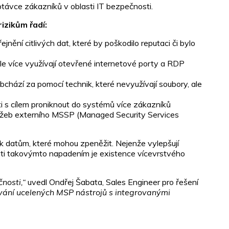
ptávce zákazníků v oblasti IT bezpečnosti.
izikům řadí:
jnění citlivých dat, které by poškodilo reputaci či bylo
e více využívají otevřené internetové porty a RDP
bchází za pomocí technik, které nevyužívají soubory, ale
i s cílem proniknout do systémů více zákazníků
 služeb externího MSSP (Managed Security Services
up k datům, které mohou zpeněžit. Nejenže vylepšují
oti takovýmto napadením je existence vícevrstvého
nosti,“
uvedl Ondřej Šabata, Sales Engineer pro řešení
žívání ucelených MSP nástrojů s integrovanými