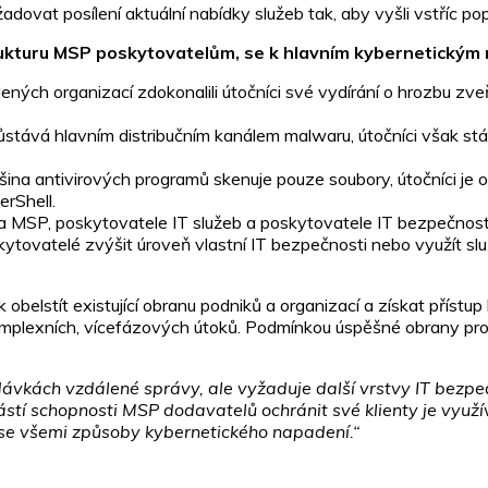
ovat posílení aktuální nabídky služeb tak, aby vyšli vstříc po
ukturu MSP poskytovatelům, se k hlavním kybernetickým r
ených organizací zdokonalili útočníci své vydírání o hrozbu zveře
tává hlavním distribučním kanálem malwaru, útočníci však stál
ina antivirových programů skenuje pouze soubory, útočníci je o
erShell.
na MSP, poskytovatele IT služeb a poskytovatele IT bezpečnost
oskytovatelé zvýšit úroveň vlastní IT bezpečnosti nebo využít
jak obelstít existující obranu podniků a organizací a získat příst
komplexních, vícefázových útoků. Podmínkou úspěšné obrany pr
ávkách vzdálené správy, ale vyžaduje další vrstvy IT bezpeč
částí schopnosti MSP dodavatelů ochránit své klienty je vyu
t se všemi způsoby kybernetického napadení.“