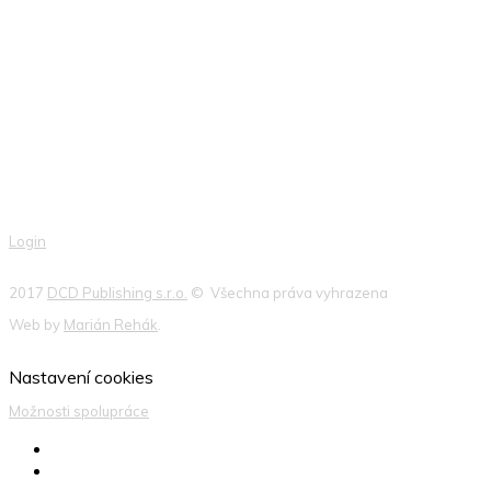
Login
2017
DCD Publishing s.r.o.
© Všechna práva vyhrazena
Web by
Marián Rehák
.
Nastavení cookies
Možnosti spolupráce