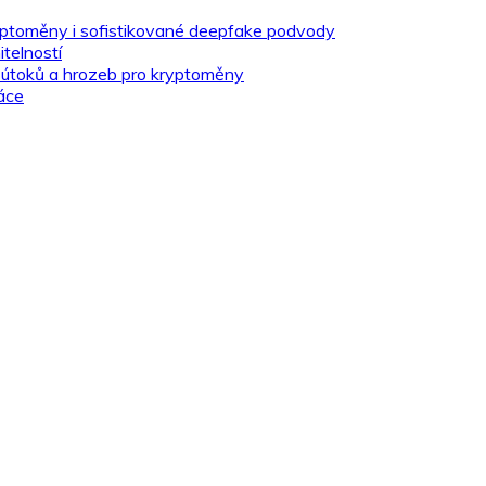
yptoměny i sofistikované deepfake podvody
telností
 útoků a hrozeb pro kryptoměny
áce