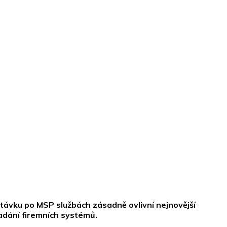
távku po MSP službách zásadně ovlivní nejnovější
adání firemních systémů.