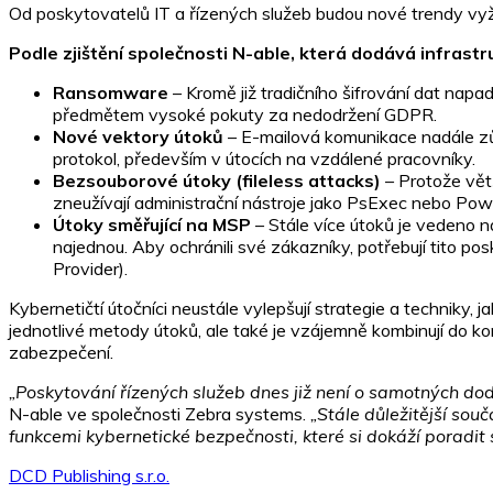
Od poskytovatelů IT a řízených služeb budou nové trendy vyžad
Podle zjištění společnosti
N-able, která dodává infrastr
Ransomware
– Kromě již tradičního šifrování dat napad
předmětem vysoké pokuty za nedodržení GDPR.
Nové vektory útoků
– E-mailová komunikace nadále zůs
protokol, především v útocích na vzdálené pracovníky.
Bezsouborové útoky (fileless attacks)
– Protože větš
zneužívají administrační nástroje jako PsExec nebo Pow
Útoky směřující na MSP
– Stále více útoků je vedeno 
najednou. Aby ochránili své zákazníky, potřebují tito p
Provider).
Kybernetičtí útočníci neustále vylepšují strategie a techniky, 
jednotlivé metody útoků, ale také je vzájemně kombinují do 
zabezpečení.
„Poskytování řízených služeb dnes již není o samotných dod
N-able ve společnosti Zebra systems.
„Stále důležitější sou
funkcemi kybernetické bezpečnosti, které si dokáží poradi
DCD Publishing s.r.o.