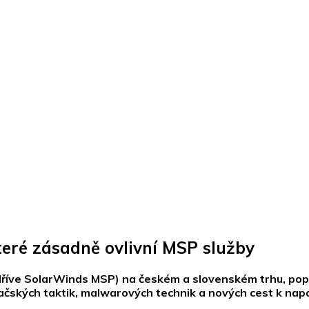
které zásadně ovlivní MSP služby
(dříve SolarWinds MSP) na českém a slovenském trhu, pop
ačských taktik, malwarových technik a nových cest k nap