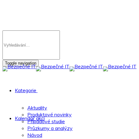
Toggle navigation
Kategorie
Aktuality
Produktové novinky
Kalendář akcí
Případové studie
Průzkumy a analýzy
Návod