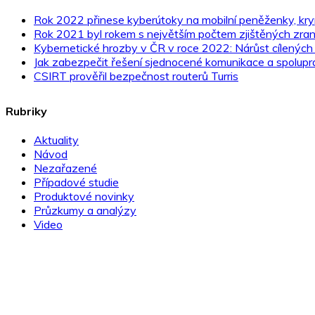
Rok 2022 přinese kyberútoky na mobilní peněženky, kr
Rok 2021 byl rokem s největším počtem zjištěných zrani
Kybernetické hrozby v ČR v roce 2022: Nárůst cílených
Jak zabezpečit řešení sjednocené komunikace a spolupr
CSIRT prověřil bezpečnost routerů Turris
Rubriky
Aktuality
Návod
Nezařazené
Případové studie
Produktové novinky
Průzkumy a analýzy
Video
Novinky ze světa IT bezpečnosti přímo do e-mailu!
přihlásit >