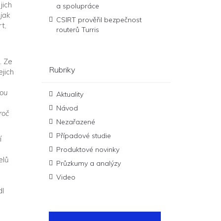
jich
a spolupráce
jak
CSIRT prověřil bezpečnost
t,
routerů Turris
. Ze
Rubriky
ejich
sou
Aktuality
Návod
roč
Nezařazené
Případové studie
í
Produktové novinky
elů
Průzkumy a analýzy
Video
l