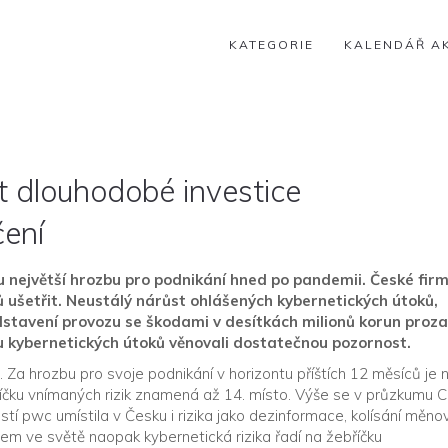
KATEGORIE
KALENDÁŘ A
t dlouhodobé investice
čení
u největší hrozbu pro podnikání hned po pandemii. České fir
 ušetřit. Neustálý nárůst ohlášených kybernetických útoků,
odstavení provozu se škodami v desítkách milionů korun proz
ku kybernetických útoků věnovali dostatečnou pozornost.
 Za hrozbu pro svoje podnikání v horizontu příštích 12 měsíců je n
bříčku vnímaných rizik znamená až 14. místo. Výše se v průzkumu 
 pwc umístila v Česku i rizika jako dezinformace, kolísání měno
 firem ve světě naopak kybernetická rizika řadí na žebříčku