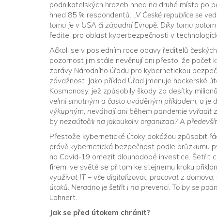
podnikatelských hrozeb hned na druhé místo po pan
hned 85 % respondentů.
„V České republice se ve
tomu je v USA či západní Evropě. Díky tomu potom k
ředitel pro oblast kyberbezpečnosti v technologick
Ačkoli se v posledním roce obavy ředitelů českých
pozornost jim stále nevěnují ani přesto, že počet 
zprávy Národního úřadu pro kybernetickou bezpečnos
závažnost. Jako příklad Úřad jmenuje hackerské út
Kosmonosy, jež způsobily škody za desítky milionů
velmi smutným a často uváděným příkladem, a je do
výkupným, neváhají ani během pandemie vyřadit z čin
by nezaútočili na jakoukoliv organizaci? A předevš
Přestože kybernetické útoky dokážou způsobit řádo
právě kybernetická bezpečnost podle průzkumu pwc
na Covid-19 omezit dlouhodobé investice. Šetřit
firem, ve světě se přitom ke stejnému kroku přikl
využívat IT – vše digitalizovat, pracovat z domova, 
útoků. Neradno je šetřit i na prevenci. To by se p
Lohnert.
Jak se před útokem chránit?