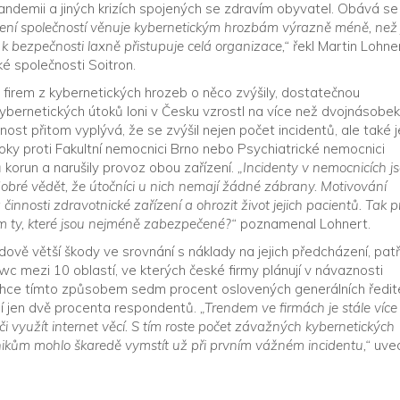
demii a jiných krizích spojených se zdravím obyvatel. Obává se 
dení společností věnuje kybernetickým hrozbám výrazně méně, než 
 bezpečnosti laxně přistupuje celá organizace,“
řekl Martin Lohner
é společnosti Soitron.
 firem z kybernetických hrozeb o něco zvýšily, dostatečnou
kybernetických útoků loni v Česku vzrostl na více než dvojnásobek
t přitom vyplývá, že se zvýšil nejen počet incidentů, ale také j
oky proti Fakultní nemocnici Brno nebo Psychiatrické nemocnici
 korun a narušily provoz obou zařízení.
„Incidenty v nemocnicích j
bré vědět, že útočníci u nich nemají žádné zábrany. Motivování
nosti zdravotnické zařízení a ohrozit život jejich pacientů. Tak p
ím ty, které jsou nejméně zabezpečené?“
poznamenal Lohnert.
vě větší škody ve srovnání s náklady na jejich předcházení, patř
 mezi 10 oblastí, ve kterých české firmy plánují v návaznosti
 chce tímto způsobem sedm procent oslovených generálních ředit
ání jen dvě procenta respondentů.
„Trendem ve firmách je stále více
či využít internet věcí. S tím roste počet závažných kybernetických
odnikům mohlo škaredě vymstít už při prvním vážném incidentu,“
uved