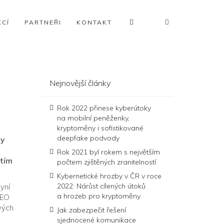
KCÍ
PARTNEŘI
KONTAKT
Nejnovější články
Rok 2022 přinese kyberútoky
na mobilní peněženky,
kryptoměny i sofistikované
deepfake podvody
my
Rok 2021 byl rokem s největším
atím
počtem zjištěných zranitelností
Kybernetické hrozby v ČR v roce
2022: Nárůst cílených útoků
yní
a hrozeb pro kryptoměny
CEO
vých
Jak zabezpečit řešení
sjednocené komunikace