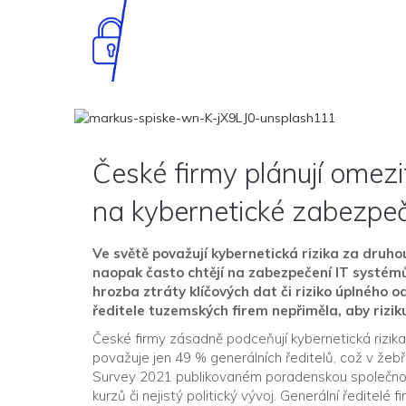
České firmy plánují omezi
na kybernetické zabezpe
Ve světě považují kybernetická rizika za druho
naopak často chtějí na zabezpečení IT systémů
hrozba ztráty klíčových dat či riziko úplného 
ředitele tuzemských firem nepřiměla, aby rizi
České firmy zásadně podceňují kybernetická rizika.
považuje jen 49 % generálních ředitelů, což v že
Survey 2021 publikovaném poradenskou společností
kurzů či nejistý politický vývoj. Generální ředitelé