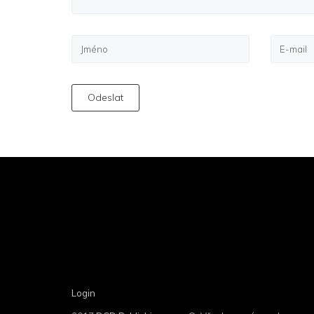
Odeslat
Login