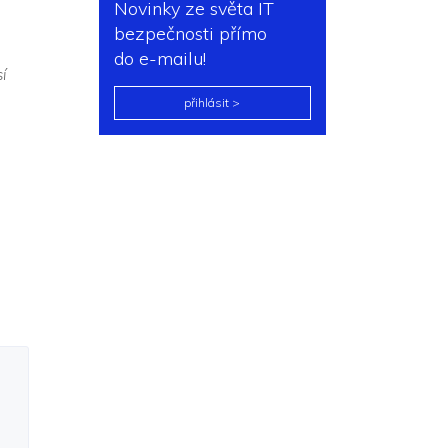
Novinky ze světa IT
bezpečnosti přímo
do e-mailu!
í
přihlásit >