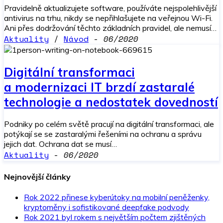
Pravidelně aktualizujete software, používáte nejspolehlivější
antivirus na trhu, nikdy se nepřihlašujete na veřejnou Wi-Fi.
Ani přes dodržování těchto základních pravidel, ale nemusí…
Aktuality
/
Návod
-
06/2020
Digitální transformaci
a modernizaci IT brzdí zastaralé
technologie a nedostatek dovedností
Podniky po celém světě pracují na digitální transformaci, ale
potýkají se se zastaralými řešeními na ochranu a správu
jejich dat. Ochrana dat se musí…
Aktuality
-
06/2020
Nejnovější články
Rok 2022 přinese kyberútoky na mobilní peněženky,
kryptoměny i sofistikované deepfake podvody
Rok 2021 byl rokem s největším počtem zjištěných