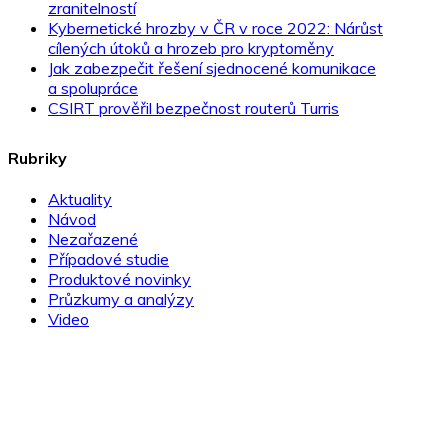
zranitelností
Kybernetické hrozby v ČR v roce 2022: Nárůst
cílených útoků a hrozeb pro kryptoměny
Jak zabezpečit řešení sjednocené komunikace
a spolupráce
CSIRT prověřil bezpečnost routerů Turris
Rubriky
Aktuality
Návod
Nezařazené
Případové studie
Produktové novinky
Průzkumy a analýzy
Video
Novinky ze světa IT bezpečnosti přímo do e-mailu!
přihlásit >