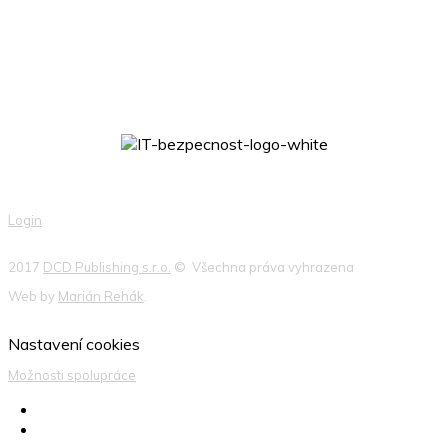
Login
2017
DCD Publishing s.r.o.
© Všechna práva vyhrazena
Web by
Marián Rehák
.
Nastavení cookies
Možnosti spolupráce